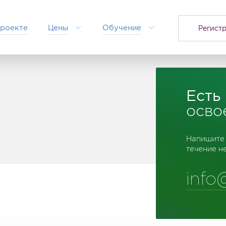
проекте
Цены
Обучение
Регист
Есть
осво
Напишите 
течение н
info