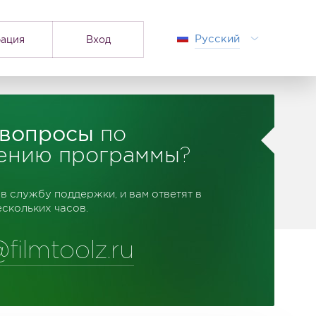
Русский
рация
Вход
 вопросы
по
ению программы?
в службу поддержки, и вам ответят в
ескольких часов.
@filmtoolz.ru