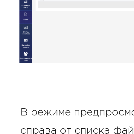
В режиме предпросмо
справа от списка фа