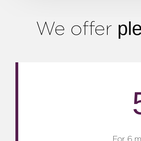
pl
We offer
For 6 